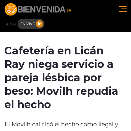
Click acá para ir directamente al contenido
SEÑAL
EN VIVO
Región de O'higgins
Cafetería en Licán
Actualidad
Ray niega servicio a
Regionales
pareja lésbica por
Tendencias
beso: Movilh repudia
Internacional
el hecho
Deportes
El Movilh calificó el hecho como ilegal y
Entrevistas