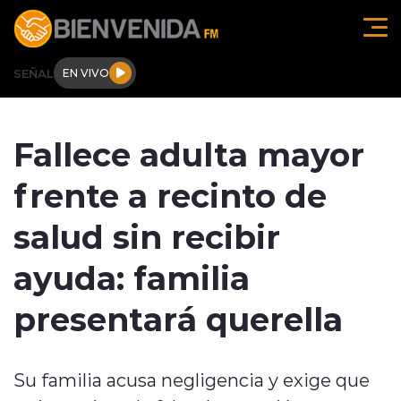
Click acá para ir directamente al contenido
SEÑAL
EN VIVO
Región de O'higgins
Fallece adulta mayor
Actualidad
frente a recinto de
Regionales
salud sin recibir
Tendencias
ayuda: familia
Internacional
presentará querella
Deportes
Su familia acusa negligencia y exige que
Entrevistas