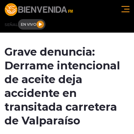
Click acá para ir directamente al contenido
SEÑAL
EN VIVO
Región de O'higgins
Grave denuncia:
Actualidad
Derrame intencional
Regionales
de aceite deja
Tendencias
accidente en
Internacional
transitada carretera
Deportes
de Valparaíso
Entrevistas