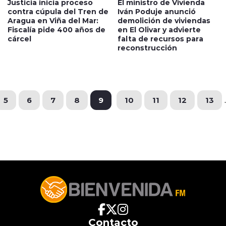
Justicia inicia proceso
El ministro de Vivienda
contra cúpula del Tren de
Iván Poduje anunció
Aragua en Viña del Mar:
demolición de viviendas
Fiscalía pide 400 años de
en El Olivar y advierte
cárcel
falta de recursos para
reconstrucción
5
6
7
8
9
10
11
12
13
.
Contacto