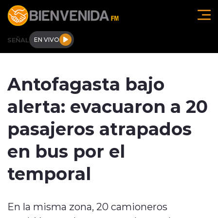
Click acá para ir directamente al contenido
SEÑAL
EN VIVO
Región de O'higgins
Antofagasta bajo
Actualidad
alerta: evacuaron a 20
Regionales
pasajeros atrapados
Tendencias
en bus por el
Internacional
temporal
Deportes
En la misma zona, 20 camioneros
Entrevistas