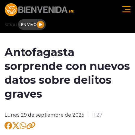
Click acá para ir directamente al contenido
SEÑAL
EN VIVO
Región de O'higgins
Antofagasta
Actualidad
sorprende con nuevos
Regionales
datos sobre delitos
Tendencias
graves
Internacional
Lunes 29 de septiembre de 2025
11:27
Deportes
Entrevistas