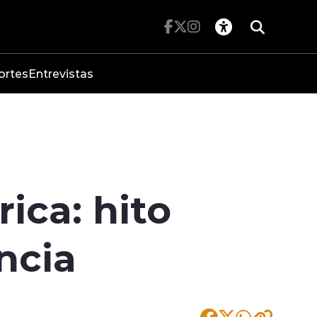
ortes
Entrevistas
ica: hito
ncia