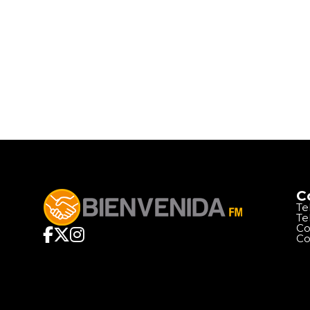
C
Te
Te
Co
Co