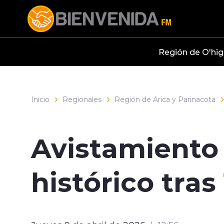
Click acá para ir directamente al contenido
Región de O'hig
Inicio
Regionales
Región de Arica y Parinacota
Avistamiento 
histórico tra