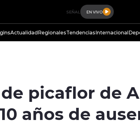
SEÑAL
EN VIVO
gins
Actualidad
Regionales
Tendencias
Internacional
Dep
de picaflor de Ar
s 10 años de ause