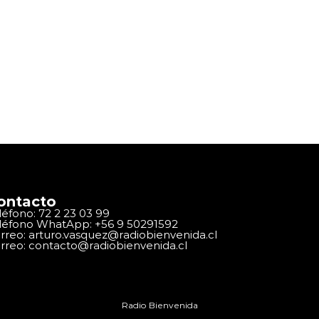
ontacto
léfono: 72 2 23 03 99
léfono WhatApp: +56 9 50291592
rreo: arturo.vasquez@radiobienvenida.cl
rreo: contacto@radiobienvenida.cl
Radio Bienvenida