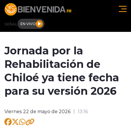
Click acá para ir directamente al contenido
SEÑAL
EN VIVO
Región de O'higgins
Jornada por la
Actualidad
Rehabilitación de
Regionales
Chiloé ya tiene fecha
Tendencias
para su versión 2026
Internacional
Viernes 22 de mayo de 2026
13:16
Deportes
Entrevistas