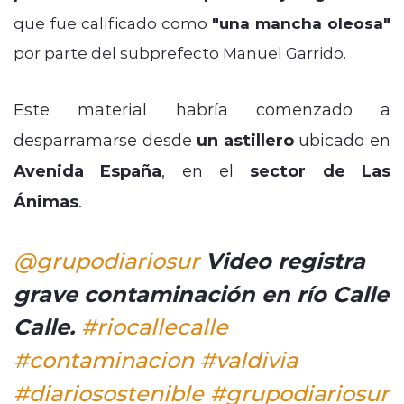
que fue calificado como
"una mancha oleosa"
por parte del subprefecto Manuel Garrido.
Este material habría comenzado a
desparramarse desde
un astillero
ubicado en
Avenida España
, en el
sector de Las
Ánimas
.
Video registra
@grupodiariosur
grave contaminación en río Calle
Calle.
#riocallecalle
#contaminacion
#valdivia
#diariosostenible
#grupodiariosur