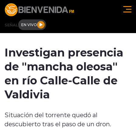
Click acá para ir directamente al contenido
SEÑAL
EN VIVO
Región de O'higgins
Investigan presencia
Actualidad
de "mancha oleosa"
Regionales
en río Calle-Calle de
Tendencias
Valdivia
Internacional
Situación del torrente quedó al
Deportes
descubierto tras el paso de un dron.
Entrevistas