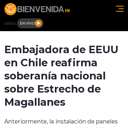
Click acá para ir directamente al contenido
SEÑAL
EN VIVO
Región de O'higgins
Embajadora de EEUU
Actualidad
en Chile reafirma
Regionales
soberanía nacional
Tendencias
sobre Estrecho de
Internacional
Magallanes
Deportes
Anteriormente, la instalación de paneles
Entrevistas