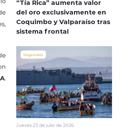
ió
“Tía Rica” aumenta valor
del oro exclusivamente en
de
Coquimbo y Valparaíso tras
s,
sistema frontal
de
Regionales
on
pA
.
Jueves 23 de julio de 2026