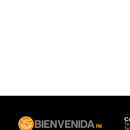
C
Te
Te