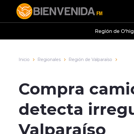
Click acá para ir directamente al contenido
Región de O'hig
Inicio
Regionales
Región de Valparaíso
Compra camion
detecta irreg
Valparaíso