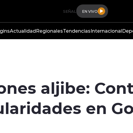
SEÑAL
EN VIVO
gins
Actualidad
Regionales
Tendencias
Internacional
Dep
es aljibe: Cont
ularidades en G