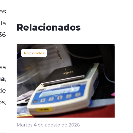
as
la
Relacionados
36
Regionales
sa
ga
;
de
s,
Martes 4 de agosto de 2026