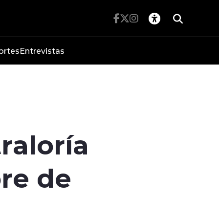
ortes
Entrevistas
raloría
ore de