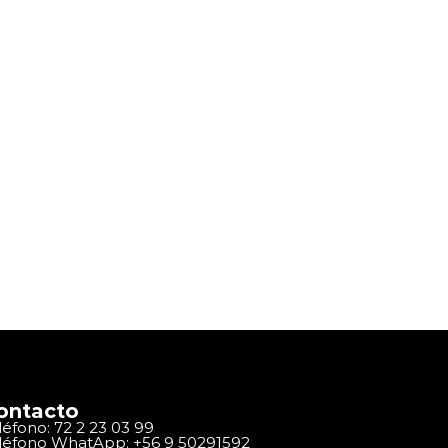
ontacto
léfono: 72 2 23 03 99
léfono WhatApp: +56 9 50291592