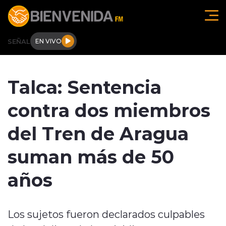
Click acá para ir directamente al contenido
SEÑAL
EN VIVO
Región de O'higgins
Talca: Sentencia
Actualidad
contra dos miembros
Regionales
del Tren de Aragua
Tendencias
suman más de 50
Internacional
años
Deportes
Los sujetos fueron declarados culpables
Entrevistas