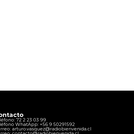
ontacto
léfono: 72 2 23 03 99
léfono WhatApp: +56 9 50291592
rreo: arturo.vasquez@radiobienvenida.cl
rreo: contacto@radiobienvenida.cl