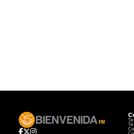
C
Te
Te
Co
Co