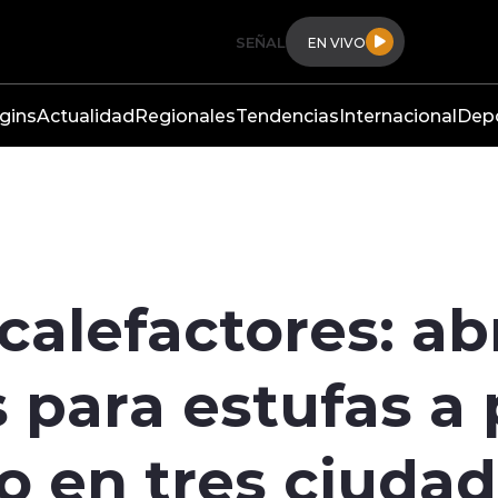
SEÑAL
EN VIVO
gins
Actualidad
Regionales
Tendencias
Internacional
Dep
alefactores: ab
para estufas a p
o en tres ciuda