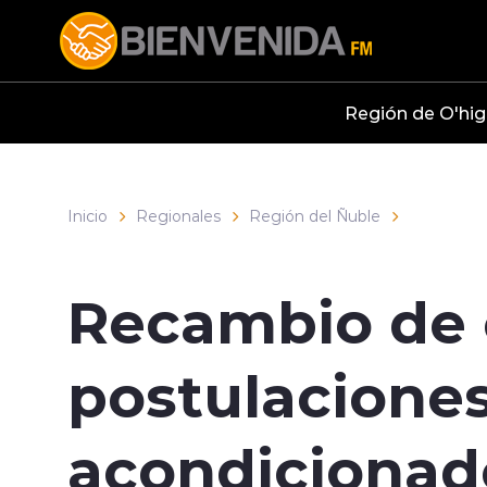
Click acá para ir directamente al contenido
Región de O'hig
Inicio
Regionales
Región del Ñuble
Recambio de c
postulaciones 
acondicionad