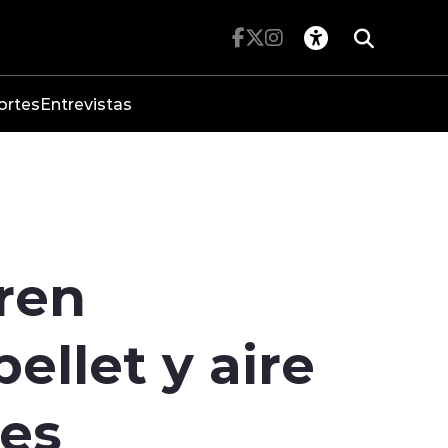
ortes
Entrevistas
ren
ellet y aire
des