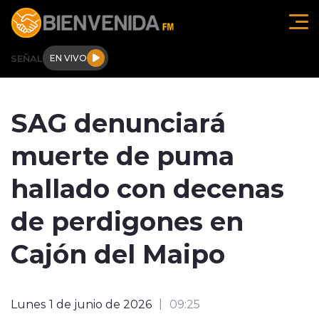
Click acá para ir directamente al contenido
SEÑAL
EN VIVO
Región de O'higgins
SAG denunciará
Actualidad
muerte de puma
Regionales
hallado con decenas
Tendencias
de perdigones en
Internacional
Cajón del Maipo
Deportes
Lunes 1 de junio de 2026
09:25
Entrevistas