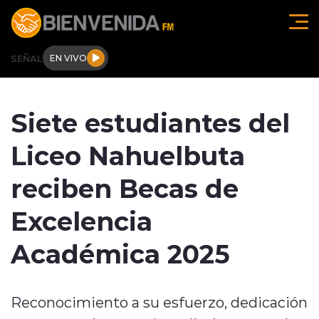
Click acá para ir directamente al contenido
SEÑAL
EN VIVO
Región de O'higgins
Siete estudiantes del
Actualidad
Liceo Nahuelbuta
Regionales
reciben Becas de
Tendencias
Excelencia
Internacional
Académica 2025
Deportes
Reconocimiento a su esfuerzo, dedicación
Entrevistas