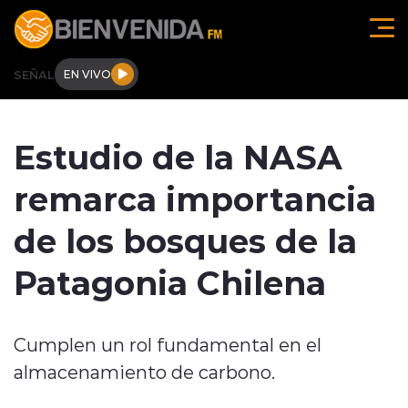
Click acá para ir directamente al contenido
SEÑAL
EN VIVO
Región de O'higgins
Estudio de la NASA
Actualidad
remarca importancia
Regionales
de los bosques de la
Tendencias
Patagonia Chilena
Internacional
Cumplen un rol fundamental en el
Deportes
almacenamiento de carbono.
Entrevistas