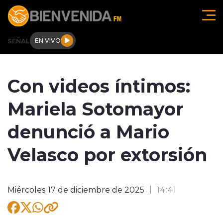
Click acá para ir directamente al contenido
SEÑAL
EN VIVO
Región de O'higgins
Con videos íntimos:
Actualidad
Mariela Sotomayor
Regionales
denunció a Mario
Tendencias
Velasco por extorsión
Internacional
Miércoles 17 de diciembre de 2025
14:41
Deportes
Entrevistas