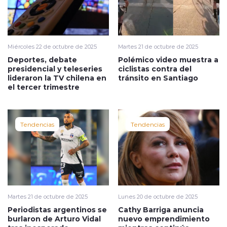
Miércoles 22 de octubre de 2025
Martes 21 de octubre de 2025
Deportes, debate
Polémico video muestra a
presidencial y teleseries
ciclistas contra del
lideraron la TV chilena en
tránsito en Santiago
el tercer trimestre
Tendencias
Tendencias
Martes 21 de octubre de 2025
Lunes 20 de octubre de 2025
Periodistas argentinos se
Cathy Barriga anuncia
burlaron de Arturo Vidal
nuevo emprendimiento