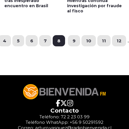
tras inesperado
mientras continúa
encuentro en Brasil
investigación por fraude
al fisco
4
5
6
7
8
9
10
11
12
.
Contacto
Teléfono: 72 2 23 03 99
Teléfono WhatApp: +56 9 50291592
Correo: arturo.vasquez@radiobienvenida.cl