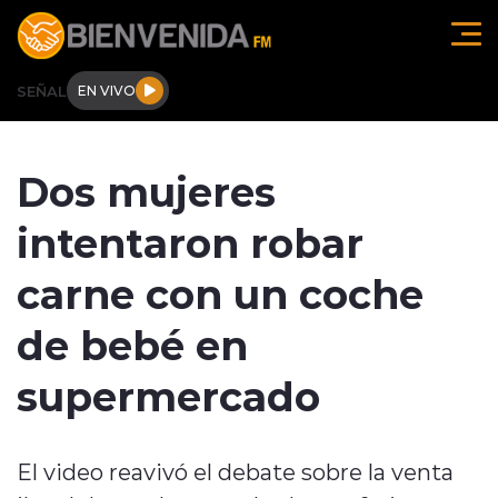
Click acá para ir directamente al contenido
SEÑAL
EN VIVO
Región de O'higgins
Dos mujeres
Actualidad
intentaron robar
Regionales
carne con un coche
Tendencias
de bebé en
Internacional
supermercado
Deportes
El video reavivó el debate sobre la venta
Entrevistas