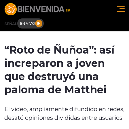
Click acá para ir directamente al contenido
SEÑAL
EN VIVO
Región de O'higgins
“Roto de Ñuñoa”: así
Actualidad
increparon a joven
Regionales
que destruyó una
Tendencias
paloma de Matthei
Internacional
El video, ampliamente difundido en redes,
Deportes
desató opiniones divididas entre usuarios.
Entrevistas