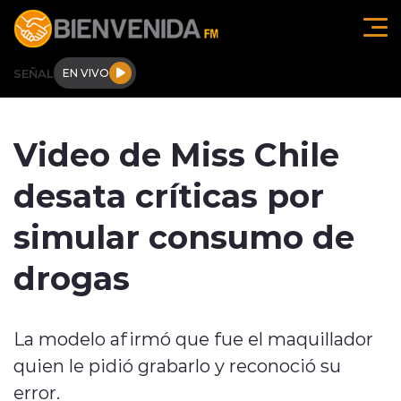
Click acá para ir directamente al contenido
SEÑAL
EN VIVO
Región de O'higgins
Video de Miss Chile
Actualidad
desata críticas por
Regionales
simular consumo de
Tendencias
drogas
Internacional
La modelo afirmó que fue el maquillador
Deportes
quien le pidió grabarlo y reconoció su
Entrevistas
error.