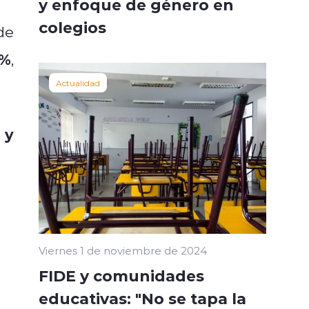
y enfoque de género en
colegios
de
5%
,
Actualidad
 y
Viernes 1 de noviembre de 2024
FIDE y comunidades
educativas: "No se tapa la