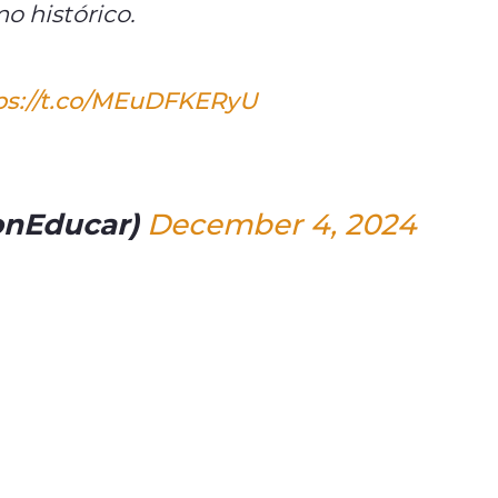
 histórico.
ps://t.co/MEuDFKERyU
onEducar)
December 4, 2024