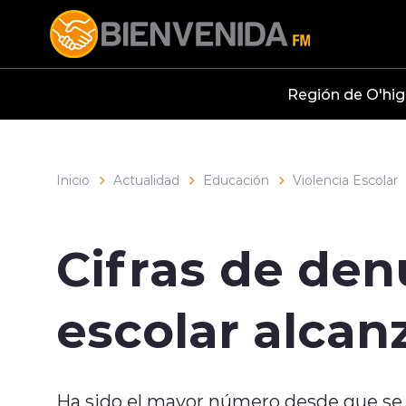
Click acá para ir directamente al contenido
Región de O'hig
Inicio
Actualidad
Educación
Violencia Escolar
Cifras de den
escolar alcan
Ha sido el mayor número desde que se t