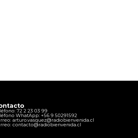
ontacto
léfono: 72 2 23 03 99
léfono WhatApp: +56 9 50291592
rreo: arturo.vasquez@radiobienvenida.cl
rreo: contacto@radiobienvenida.cl