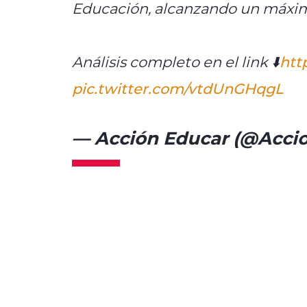
Educación, alcanzando un máximo
Análisis completo en el link ⬇️
htt
pic.twitter.com/vtdUnGHqgL
— Acción Educar (@Acci