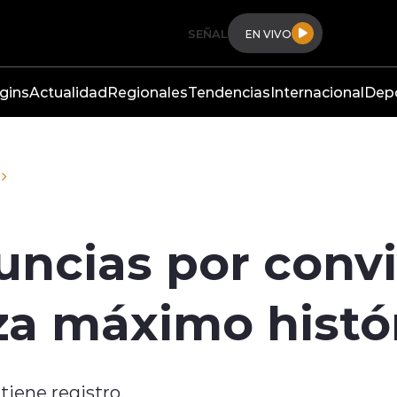
SEÑAL
EN VIVO
gins
Actualidad
Regionales
Tendencias
Internacional
Dep
uncias por conv
za máximo histó
iene registro.