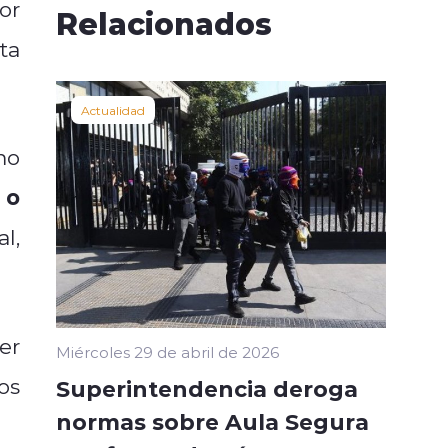
or
Relacionados
ta
Actualidad
mo
 o
l,
er
Miércoles 29 de abril de 2026
os
Superintendencia deroga
normas sobre Aula Segura