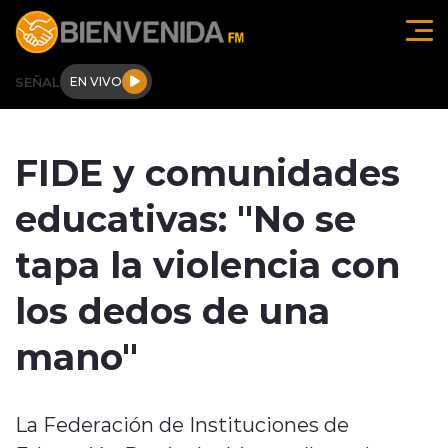
Click acá para ir directamente al contenido
SEÑAL
EN VIVO
Región de O'higgins
FIDE y comunidades
Actualidad
educativas: "No se
Regionales
tapa la violencia con
Tendencias
los dedos de una
Internacional
mano"
Deportes
La Federación de Instituciones de
Entrevistas