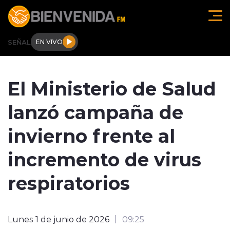
Click acá para ir directamente al contenido
SEÑAL
EN VIVO
Región de O'higgins
El Ministerio de Salud
Actualidad
lanzó campaña de
Regionales
invierno frente al
Tendencias
incremento de virus
Internacional
respiratorios
Deportes
Lunes 1 de junio de 2026
09:25
Entrevistas