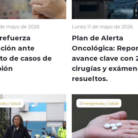
 de mayo de 2026
Lunes 11 de mayo de 2026
 refuerza
Plan de Alerta
ción ante
Oncológica: Repo
o de casos de
avance clave con 
ión
cirugías y exámen
resueltos.
ias y Salud
Emergencias y Salud