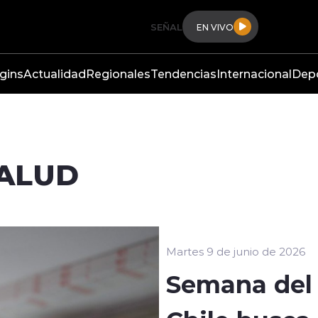
SEÑAL
EN VIVO
gins
Actualidad
Regionales
Tendencias
Internacional
Dep
SALUD
Martes 9 de junio de 2026
Semana del