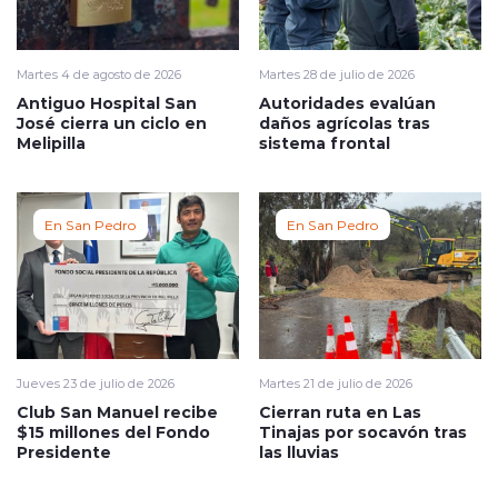
Martes 4 de agosto de 2026
Martes 28 de julio de 2026
Antiguo Hospital San
Autoridades evalúan
José cierra un ciclo en
daños agrícolas tras
Melipilla
sistema frontal
En San Pedro
En San Pedro
Jueves 23 de julio de 2026
Martes 21 de julio de 2026
Club San Manuel recibe
Cierran ruta en Las
$15 millones del Fondo
Tinajas por socavón tras
Presidente
las lluvias