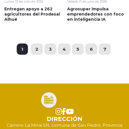
Lunes 13 de julio de 2026
Sábado 11 de julio de 2026
Entregan apoyo a 262
Agrosuper impulsa
agricultores del Prodesal
emprendedores con foco
Alhué
en inteligencia IA
1
2
3
4
5
6
7
DIRECCIÓN
Camino La Mina SN, comuna de San Pedro, Provincia