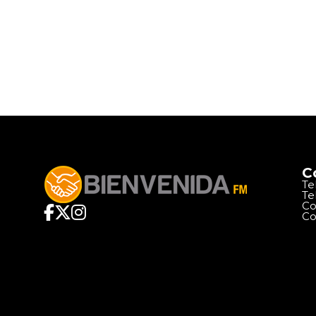
C
Te
Te
Co
Co