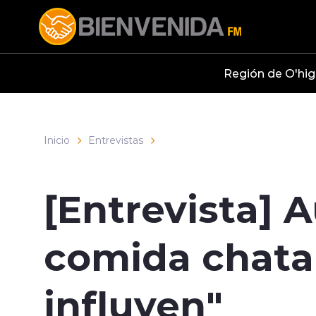
Click acá para ir directamente al contenido
Región de O'hig
Inicio
Entrevistas
[Entrevista]
comida chatar
influyen"