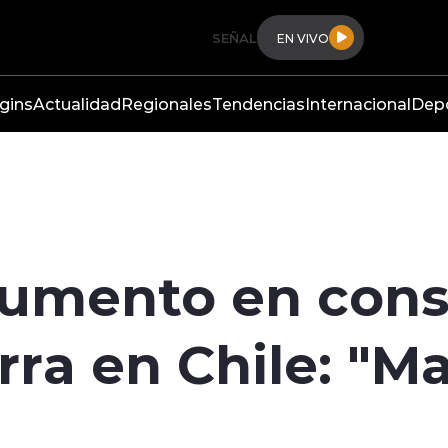
SEÑAL
EN VIVO
gins
Actualidad
Regionales
Tendencias
Internacional
Dep
 Aumento en con
ra en Chile: "Ma