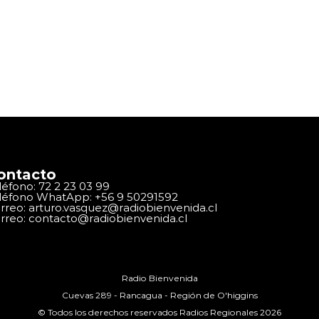
ontacto
léfono: 72 2 23 03 99
léfono WhatApp: +56 9 50291592
rreo: arturo.vasquez@radiobienvenida.cl
rreo: contacto@radiobienvenida.cl
Radio Bienvenida
Cuevas 289 - Rancagua - Región de O'higgins
© Todos los derechos reservados Radios Regionales 2026