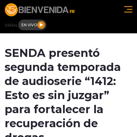
Click acá para ir directamente al contenido
SEÑAL
EN VIVO
Región de O'higgins
SENDA presentó
Actualidad
segunda temporada
Regionales
de audioserie “1412:
Tendencias
Esto es sin juzgar”
Internacional
para fortalecer la
Deportes
recuperación de
drogas
Entrevistas