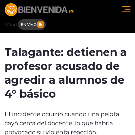
Click acá para ir directamente al contenido
SEÑAL
EN VIVO
Región de O'higgins
Talagante: detienen a
Actualidad
profesor acusado de
Regionales
agredir a alumnos de
Tendencias
4° básico
Internacional
El incidente ocurrió cuando una pelota
Deportes
cayó cerca del docente, lo que habría
Entrevistas
provocado su violenta reacción.