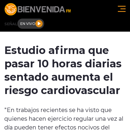
Click acá para ir directamente al contenido
SEÑAL
EN VIVO
Región de O'higgins
Estudio afirma que
Actualidad
pasar 10 horas diarias
Regionales
sentado aumenta el
Tendencias
riesgo cardiovascular
Internacional
"En trabajos recientes se ha visto que
Deportes
quienes hacen ejercicio regular una vez al
Entrevistas
día pueden tener efectos nocivos del