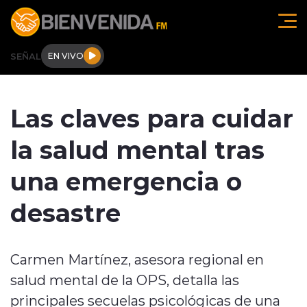
Click acá para ir directamente al contenido
SEÑAL
EN VIVO
Región de O'higgins
Las claves para cuidar
Actualidad
la salud mental tras
Regionales
una emergencia o
Tendencias
desastre
Internacional
Carmen Martínez, asesora regional en
Deportes
salud mental de la OPS, detalla las
Entrevistas
principales secuelas psicológicas de una