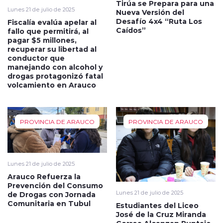
Tirúa se Prepara para una
Lunes 21 de julio de 2025
Nueva Versión del
Desafío 4x4 “Ruta Los
Fiscalía evalúa apelar al
Caídos”
fallo que permitirá, al
pagar $5 millones,
recuperar su libertad al
conductor que
manejando con alcohol y
drogas protagonizó fatal
volcamiento en Arauco
PROVINCIA DE ARAUCO
PROVINCIA DE ARAUCO
Lunes 21 de julio de 2025
Arauco Refuerza la
Prevención del Consumo
Lunes 21 de julio de 2025
de Drogas con Jornada
Comunitaria en Tubul
Estudiantes del Liceo
José de la Cruz Miranda