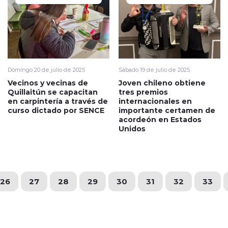
Domingo 20 de julio de 2025
Sábado 19 de julio de 2025
Vecinos y vecinas de
Joven chileno obtiene
Quillaitún se capacitan
tres premios
en carpintería a través de
internacionales en
curso dictado por SENCE
importante certamen de
acordeón en Estados
Unidos
26
27
28
29
30
31
32
33