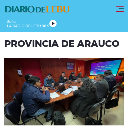
Click acá para ir directamente al contenido
Señal
LA RADIO DE LEBU 88.9
PROVINCIA
PROVINCIA DE ARAUCO
LEBU
DE
REGIONALES
FRONTEL
ACTUALIDAD
ARAUCO
modo claro