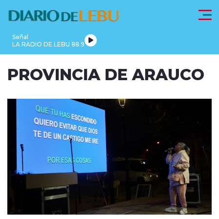
Click acá para ir directamente al contenido
Señal
LA RADIO DE LEBU 88.9
PROVINCIA
PROVINCIA DE ARAUCO
LEBU
DE
REGIONALES
FRONTEL
ACTUALIDAD
ARAUCO
modo claro