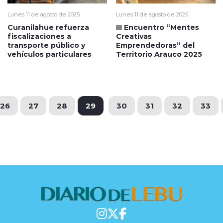
Lunes 11 de agosto de 2025
Lunes 11 de agosto de 2025
Curanilahue refuerza
III Encuentro “Mentes
fiscalizaciones a
Creativas
transporte público y
Emprendedoras” del
vehículos particulares
Territorio Arauco 2025
26
27
28
29
30
31
32
33